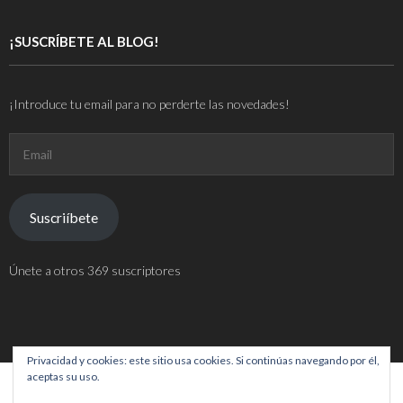
¡SUSCRÍBETE AL BLOG!
¡Introduce tu email para no perderte las novedades!
Email
Suscriíbete
Únete a otros 369 suscriptores
Privacidad y cookies: este sitio usa cookies. Si continúas navegando por él,
aceptas su uso.
Tema de
Think Up Themes Ltd
. Funciona con
WordPress
.