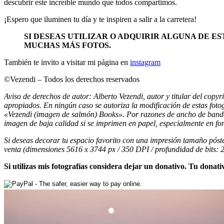
descubrir este increíble mundo que todos compartimos.
¡Espero que iluminen tu día y te inspiren a salir a la carretera!
SI DESEAS UTILIZAR O ADQUIRIR ALGUNA DE ES
MUCHAS MÁS FOTOS.
También te invito a visitar mi página en
instagram
©Vezendi – Todos los derechos reservados
Aviso de derechos de autor: Alberto Vezendi, autor y titular del copyr
apropiados. En ningún caso se autoriza la modificación de estas fotog
«Vezendi (imagen de salmón) Books». Por razones de ancho de banda h
imagen de baja calidad si se imprimen en papel, especialmente en f
Si deseas decorar tu espacio favorito con una impresión tamaño póste
venta (dimensiones 5616 x 3744 px / 350 DPI / profundidad de bits: 2
Si utilizas mis fotografías considera dejar un donativo. Tu donativ