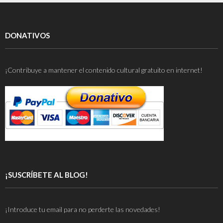
o
t
n
ar
o
ti
k
r
DONATIVOS
¡Contribuye a mantener el contenido cultural gratuito en internet!
¡SUSCRÍBETE AL BLOG!
¡Introduce tu email para no perderte las novedades!