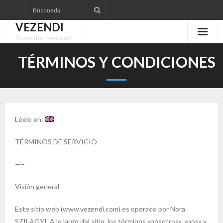
Skip
to
VEZENDI
content
Share the freedom!
TÉRMINOS Y CONDICIONES
Léelo en:
TÉRMINOS DE SERVICIO
—–
Visión general
Este sitio web (www.vezendi.com) es operado por Nora
SZILAGYI. A lo largo del sitio, los términos «nosotros», «nos» y