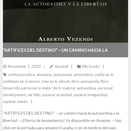
“ARTÍFICES DEL DESTINO” – UN CAMINO HACIA LA
AUTOESTIMA Y LA LIBERTAD
November 7, 2020
Vezendi
My books
actitud positiva
,
anorexia
,
autoayuda
,
autoestima
,
confía en ti
,
confianza en sí mismo
,
cree en ti
,
eBook
,
libro autoayuda
,
libro
desarrollo personal
,
lo mejor de ti
,
mejorar autoestima
,
personal
development
,
ser feliz
,
superar ansiedad
,
superar inseguridad
,
superar miedo
“ARTÍFICES DEL DESTINO” – un camino hacia la autoestima y la
libertad – ¡Oferta de lanzamiento! Ya disponible en Amazon – Haz
click en la portada para amazon España, o en el nombre del país