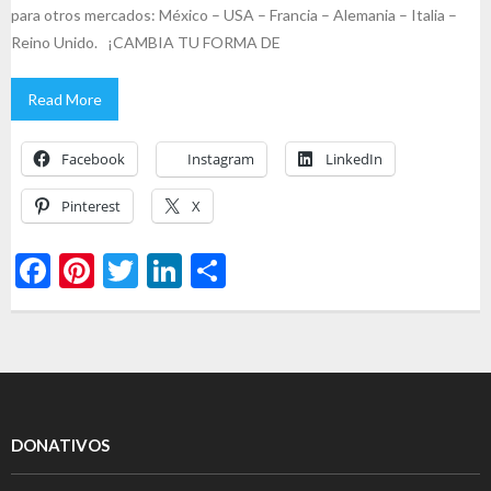
para otros mercados: México – USA – Francia – Alemania – Italia –
Reino Unido. ¡CAMBIA TU FORMA DE
Read More
Facebook
Instagram
LinkedIn
Pinterest
X
F
Pi
T
Li
S
ac
nt
w
n
h
e
er
itt
ke
ar
b
es
er
dI
e
o
t
n
o
DONATIVOS
k