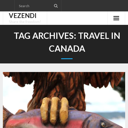
Skip
to
VEZENDI
content
Share the freedom!
TAG ARCHIVES:
TRAVEL IN
CANADA