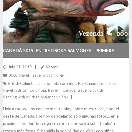
CANADÁ 2019: ENTRE OSOS Y SALMONES – PRIMERA
PARTE
July 21, 2019
Vezendi
Blog
,
Travel
,
Travel with children
British Columbia en furgoneta con niños
,
Por Canadá con niños
,
travel in British Columbia
,
travel in Canada
,
travel with kids
,
Vanping with children
,
viajar con niños
Hola a todos, Hoy comienzo este blog sobre nuestro viaje por el
oeste de Canadá. Por hoy os adelanto solo algunas fotos… en el
próximo sitio donde tenga internet empezaré a subir también
texto y más fotos. Si barajáis la posibilidad de viajar con niños