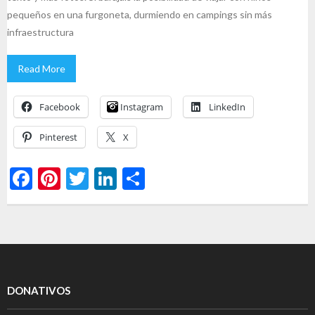
pequeños en una furgoneta, durmiendo en campings sin más
infraestructura
Read More
Facebook
Instagram
LinkedIn
Pinterest
X
F
Pi
T
Li
S
ac
nt
w
n
h
e
er
itt
ke
ar
b
es
er
dI
e
o
t
n
o
DONATIVOS
k