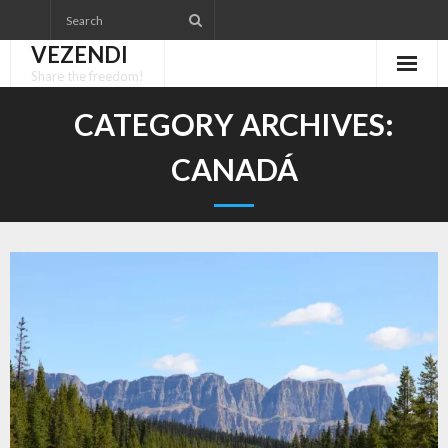
Skip
to
VEZENDI
content
Share the freedom!
CATEGORY ARCHIVES:
CANADÁ