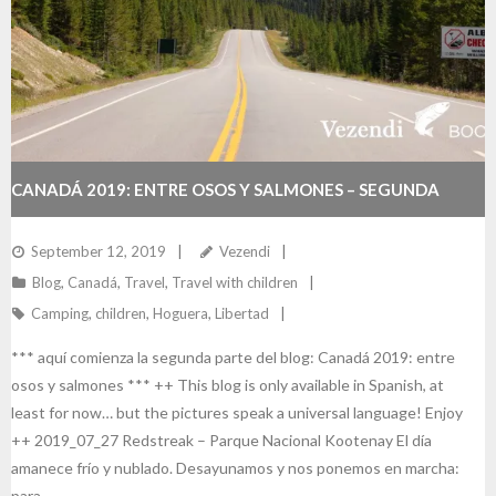
CANADÁ 2019: ENTRE OSOS Y SALMONES – SEGUNDA
PARTE
September 12, 2019
Vezendi
Blog
,
Canadá
,
Travel
,
Travel with children
Camping
,
children
,
Hoguera
,
Libertad
*** aquí comienza la segunda parte del blog: Canadá 2019: entre
osos y salmones *** ++ This blog is only available in Spanish, at
least for now… but the pictures speak a universal language! Enjoy
++ 2019_07_27 Redstreak – Parque Nacional Kootenay El día
amanece frío y nublado. Desayunamos y nos ponemos en marcha:
para