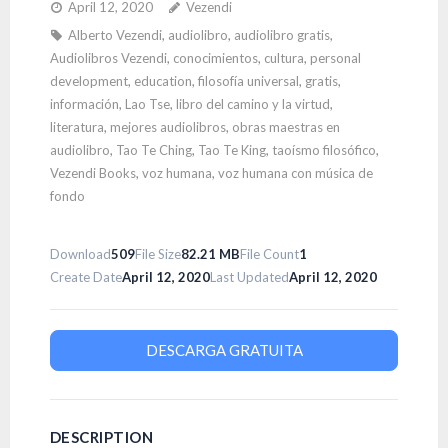
April 12, 2020
Vezendi
Alberto Vezendi
,
audiolibro
,
audiolibro gratis
,
Audiolibros Vezendi
,
conocimientos
,
cultura
,
personal
development
,
education
,
filosofía universal
,
gratis
,
información
,
Lao Tse
,
libro del camino y la virtud
,
literatura
,
mejores audiolibros
,
obras maestras en
audiolibro
,
Tao Te Ching
,
Tao Te King
,
taoísmo filosófico
,
Vezendi Books
,
voz humana
,
voz humana con música de
fondo
Download
509
File Size
82.21 MB
File Count
1
Create Date
April 12, 2020
Last Updated
April 12, 2020
DESCARGA GRATUITA
DESCRIPTION