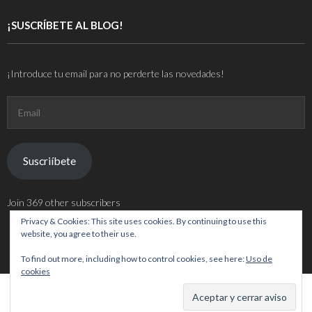
¡SUSCRÍBETE AL BLOG!
¡Introduce tu email para no perderte las novedades!
Email
Suscriíbete
Join 369 other subscribers
Privacy & Cookies: This site uses cookies. By continuing to use this
website, you agree to their use.
To find out more, including how to control cookies, see here:
Uso de
cookies
Theme by
Think Up Themes Ltd
. Powered by
WordPress
.