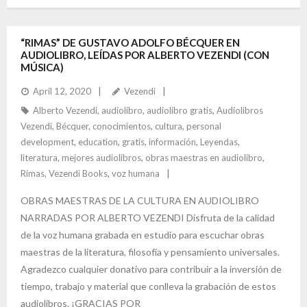
ac
nt
w
n
h
e
er
itt
ke
ar
b
es
er
dI
e
“RIMAS” DE GUSTAVO ADOLFO BÉCQUER EN
AUDIOLIBRO, LEÍDAS POR ALBERTO VEZENDI (CON
o
t
n
MÚSICA)
o
April 12, 2020
Vezendi
k
Alberto Vezendi
,
audiolibro
,
audiolibro gratis
,
Audiolibros
Vezendi
,
Bécquer
,
conocimientos
,
cultura
,
personal
development
,
education
,
gratis
,
información
,
Leyendas
,
literatura
,
mejores audiolibros
,
obras maestras en audiolibro
,
Rimas
,
Vezendi Books
,
voz humana
OBRAS MAESTRAS DE LA CULTURA EN AUDIOLIBRO
NARRADAS POR ALBERTO VEZENDI Disfruta de la calidad
de la voz humana grabada en estudio para escuchar obras
maestras de la literatura, filosofía y pensamiento universales.
Agradezco cualquier donativo para contribuir a la inversión de
tiempo, trabajo y material que conlleva la grabación de estos
audiolibros. ¡GRACIAS POR