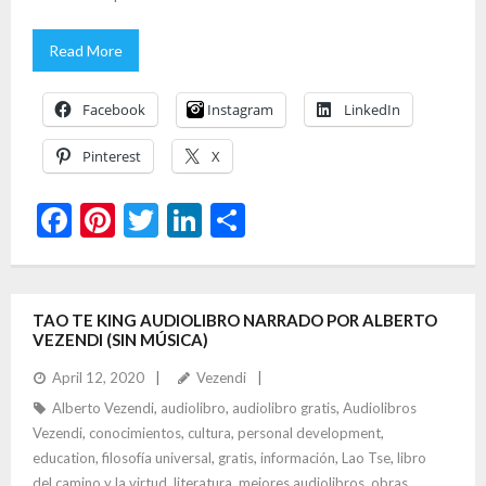
Read More
Facebook
Instagram
LinkedIn
Pinterest
X
F
Pi
T
Li
S
ac
nt
w
n
h
e
er
itt
ke
ar
b
es
er
dI
e
TAO TE KING AUDIOLIBRO NARRADO POR ALBERTO
VEZENDI (SIN MÚSICA)
o
t
n
April 12, 2020
Vezendi
o
Alberto Vezendi
,
audiolibro
,
audiolibro gratis
,
Audiolibros
k
Vezendi
,
conocimientos
,
cultura
,
personal development
,
education
,
filosofía universal
,
gratis
,
información
,
Lao Tse
,
libro
del camino y la virtud
,
literatura
,
mejores audiolibros
,
obras