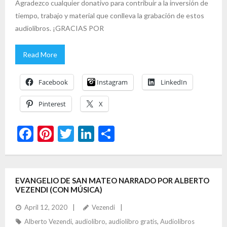
Agradezco cualquier donativo para contribuir a la inversión de
tiempo, trabajo y material que conlleva la grabación de estos
audiolibros. ¡GRACIAS POR
Read More
Facebook
Instagram
LinkedIn
Pinterest
X
F
Pi
T
Li
S
ac
nt
w
n
h
e
er
itt
ke
ar
b
es
er
dI
e
EVANGELIO DE SAN MATEO NARRADO POR ALBERTO
VEZENDI (CON MÚSICA)
o
t
n
April 12, 2020
Vezendi
o
Alberto Vezendi
,
audiolibro
,
audiolibro gratis
,
Audiolibros