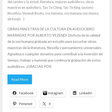
del camino y la virtud
,
literatura
,
mejores audiolibros
,
obras
maestras en audiolibro
,
Tao Te Ching
,
Tao Te King
,
taoísmo
filosófico
,
Vezendi Books
,
voz humana
,
voz humana con música
de fondo
OBRAS MAESTRAS DE LA CULTURA EN AUDIOLIBRO
NARRADAS POR ALBERTO VEZENDI Disfruta de la calidad
de la voz humana grabada en estudio para escuchar obras
maestras de la literatura, filosofía y pensamiento universales.
Agradezco cualquier donativo para contribuir a la inversión de
tiempo, trabajo y material que conlleva la grabación de estos
audiolibros. ¡GRACIAS POR
Read More
Facebook
Instagram
LinkedIn
Pinterest
X