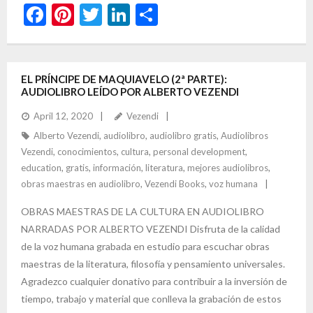
F
Pi
T
Li
S
ac
nt
w
n
h
e
er
itt
ke
ar
b
es
er
dI
e
EL PRÍNCIPE DE MAQUIAVELO (2ª PARTE):
AUDIOLIBRO LEÍDO POR ALBERTO VEZENDI
o
t
n
April 12, 2020
Vezendi
o
Alberto Vezendi
,
audiolibro
,
audiolibro gratis
,
Audiolibros
k
Vezendi
,
conocimientos
,
cultura
,
personal development
,
education
,
gratis
,
información
,
literatura
,
mejores audiolibros
,
obras maestras en audiolibro
,
Vezendi Books
,
voz humana
OBRAS MAESTRAS DE LA CULTURA EN AUDIOLIBRO
NARRADAS POR ALBERTO VEZENDI Disfruta de la calidad
de la voz humana grabada en estudio para escuchar obras
maestras de la literatura, filosofía y pensamiento universales.
Agradezco cualquier donativo para contribuir a la inversión de
tiempo, trabajo y material que conlleva la grabación de estos