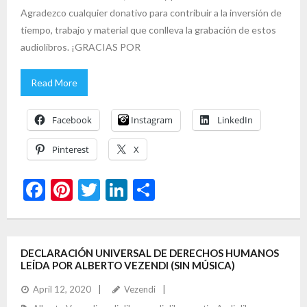
Agradezco cualquier donativo para contribuir a la inversión de
tiempo, trabajo y material que conlleva la grabación de estos
audiolibros. ¡GRACIAS POR
Read More
Facebook
Instagram
LinkedIn
Pinterest
X
F
Pi
T
Li
S
ac
nt
w
n
h
e
er
itt
ke
ar
b
es
er
dI
e
DECLARACIÓN UNIVERSAL DE DERECHOS HUMANOS
LEÍDA POR ALBERTO VEZENDI (SIN MÚSICA)
o
t
n
April 12, 2020
Vezendi
o