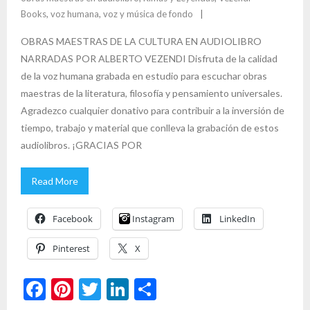
Books
,
voz humana
,
voz y música de fondo
OBRAS MAESTRAS DE LA CULTURA EN AUDIOLIBRO
NARRADAS POR ALBERTO VEZENDI Disfruta de la calidad
de la voz humana grabada en estudio para escuchar obras
maestras de la literatura, filosofía y pensamiento universales.
Agradezco cualquier donativo para contribuir a la inversión de
tiempo, trabajo y material que conlleva la grabación de estos
audiolibros. ¡GRACIAS POR
Read More
Facebook
Instagram
LinkedIn
Pinterest
X
F
Pi
T
Li
S