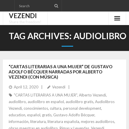
Skip
to
VEZENDI
content
Share the freedom!
TAG ARCHIVES:
AUDIOLIBRO
“CARTAS LITERARIAS A UNA MUJER” DE GUSTAVO
ADOLFO BÉCQUER NARRADAS POR ALBERTO
VEZENDI (CON MÚSICA)
April 12, 2020
Vezendi
"CARTAS LITERARIAS A UNA MUJER"
,
Alberto Vezendi
,
audiolibro
,
audiolibro en español
,
audiolibro gratis
,
Audiolibros
Vezendi
,
conocimientos
,
cultura
,
personal development
,
education
,
español
,
gratis
,
Gustavo Adolfo Bécquer
,
información
,
literatura
,
literatura española
,
mejores audiolibros
,
obras maestras en audiolibro
,
Rimas y Leyendas
,
Vezendi