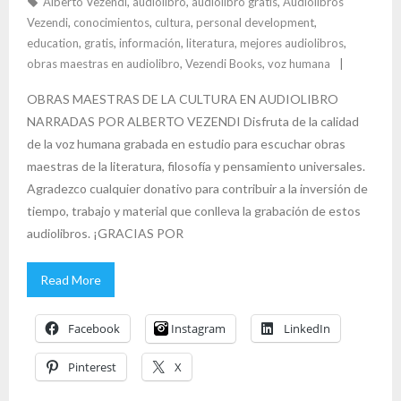
Alberto Vezendi
,
audiolibro
,
audiolibro gratis
,
Audiolibros
k
Vezendi
,
conocimientos
,
cultura
,
personal development
,
education
,
gratis
,
información
,
literatura
,
mejores audiolibros
,
obras maestras en audiolibro
,
Vezendi Books
,
voz humana
OBRAS MAESTRAS DE LA CULTURA EN AUDIOLIBRO
NARRADAS POR ALBERTO VEZENDI Disfruta de la calidad
de la voz humana grabada en estudio para escuchar obras
maestras de la literatura, filosofía y pensamiento universales.
Agradezco cualquier donativo para contribuir a la inversión de
tiempo, trabajo y material que conlleva la grabación de estos
audiolibros. ¡GRACIAS POR
Read More
Facebook
Instagram
LinkedIn
Pinterest
X