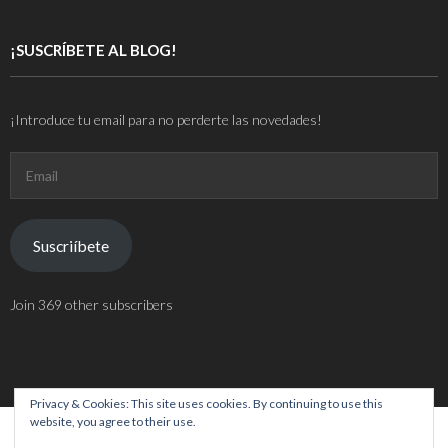
¡SUSCRÍBETE AL BLOG!
¡Introduce tu email para no perderte las novedades!
Email
Suscriíbete
Join 369 other subscribers
Privacy & Cookies: This site uses cookies. By continuing to use this
website, you agree to their use.
Theme by
Think Up Themes Ltd
. Powered by
WordPress
.