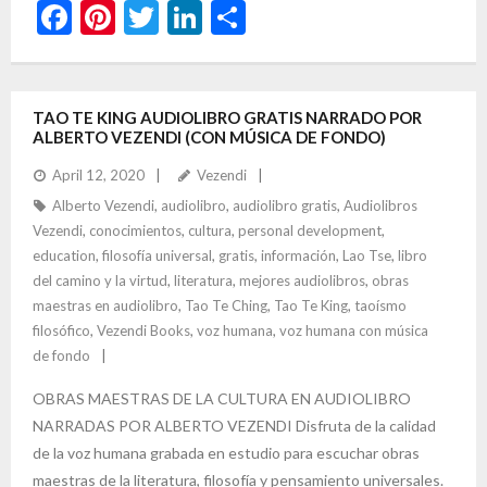
F
Pi
T
Li
S
ac
nt
w
n
h
e
er
itt
ke
ar
b
es
er
dI
e
TAO TE KING AUDIOLIBRO GRATIS NARRADO POR
ALBERTO VEZENDI (CON MÚSICA DE FONDO)
o
t
n
April 12, 2020
Vezendi
o
Alberto Vezendi
,
audiolibro
,
audiolibro gratis
,
Audiolibros
k
Vezendi
,
conocimientos
,
cultura
,
personal development
,
education
,
filosofía universal
,
gratis
,
información
,
Lao Tse
,
libro
del camino y la virtud
,
literatura
,
mejores audiolibros
,
obras
maestras en audiolibro
,
Tao Te Ching
,
Tao Te King
,
taoísmo
filosófico
,
Vezendi Books
,
voz humana
,
voz humana con música
de fondo
OBRAS MAESTRAS DE LA CULTURA EN AUDIOLIBRO
NARRADAS POR ALBERTO VEZENDI Disfruta de la calidad
de la voz humana grabada en estudio para escuchar obras
maestras de la literatura, filosofía y pensamiento universales.