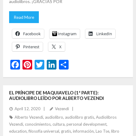
audiolibros. ¡GRACIAS POR
Read More
Facebook
Instagram
LinkedIn
Pinterest
X
F
Pi
T
Li
S
ac
nt
w
n
h
e
er
itt
ke
ar
b
es
er
dI
e
EL PRÍNCIPE DE MAQUIAVELO (1ª PARTE):
AUDIOLIBRO LEÍDO POR ALBERTO VEZENDI
o
t
n
April 12, 2020
Vezendi
o
Alberto Vezendi
,
audiolibro
,
audiolibro gratis
,
Audiolibros
k
Vezendi
,
conocimientos
,
cultura
,
personal development
,
education
,
filosofía universal
,
gratis
,
información
,
Lao Tse
,
libro