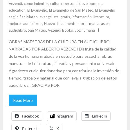
k
Vezendi
,
conocimientos
,
cultura
,
personal development
,
education
,
El Evangelio
,
El Evangelio de San Mateo
,
El Evangelio
según San Mateo
,
evangelista
,
gratis
,
información
,
literatura
,
mejores audiolibros
,
Nuevo Testamento
,
obras maestras en
audiolibro
,
San Mateo
,
Vezendi Books
,
voz humana
OBRAS MAESTRAS DE LA CULTURA EN AUDIOLIBRO
NARRADAS POR ALBERTO VEZENDI Disfruta de la calidad
de la voz humana grabada en estudio para escuchar obras
maestras de la literatura, filosofía y pensamiento universales.
Agradezco cualquier donativo para contribuir a la inversión de
tiempo, trabajo y material que conlleva la grabación de estos
audiolibros. ¡GRACIAS POR
Read More
Facebook
Instagram
LinkedIn
Pinterest
X