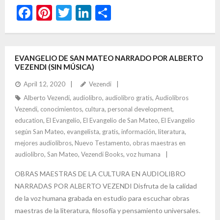
F
Pi
T
Li
S
ac
nt
w
n
h
e
er
itt
ke
ar
b
es
er
dI
e
EVANGELIO DE SAN MATEO NARRADO POR ALBERTO
VEZENDI (SIN MÚSICA)
o
t
n
April 12, 2020
Vezendi
o
Alberto Vezendi
,
audiolibro
,
audiolibro gratis
,
Audiolibros
k
Vezendi
,
conocimientos
,
cultura
,
personal development
,
education
,
El Evangelio
,
El Evangelio de San Mateo
,
El Evangelio
según San Mateo
,
evangelista
,
gratis
,
información
,
literatura
,
mejores audiolibros
,
Nuevo Testamento
,
obras maestras en
audiolibro
,
San Mateo
,
Vezendi Books
,
voz humana
OBRAS MAESTRAS DE LA CULTURA EN AUDIOLIBRO
NARRADAS POR ALBERTO VEZENDI Disfruta de la calidad
de la voz humana grabada en estudio para escuchar obras
maestras de la literatura, filosofía y pensamiento universales.