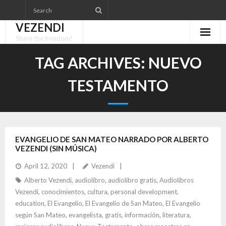
Skip
to
VEZENDI
content
Share the freedom!
TAG ARCHIVES:
NUEVO
TESTAMENTO
EVANGELIO DE SAN MATEO NARRADO POR ALBERTO
VEZENDI (SIN MÚSICA)
April 12, 2020
Vezendi
Alberto Vezendi
,
audiolibro
,
audiolibro gratis
,
Audiolibros
Vezendi
,
conocimientos
,
cultura
,
personal development
,
education
,
El Evangelio
,
El Evangelio de San Mateo
,
El Evangelio
según San Mateo
,
evangelista
,
gratis
,
información
,
literatura
,