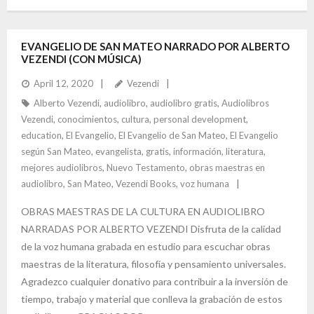
ac
nt
w
n
h
e
er
itt
ke
ar
b
es
er
dI
e
EVANGELIO DE SAN MATEO NARRADO POR ALBERTO
VEZENDI (CON MÚSICA)
o
t
n
April 12, 2020
Vezendi
o
Alberto Vezendi
,
audiolibro
,
audiolibro gratis
,
Audiolibros
k
Vezendi
,
conocimientos
,
cultura
,
personal development
,
education
,
El Evangelio
,
El Evangelio de San Mateo
,
El Evangelio
según San Mateo
,
evangelista
,
gratis
,
información
,
literatura
,
mejores audiolibros
,
Nuevo Testamento
,
obras maestras en
audiolibro
,
San Mateo
,
Vezendi Books
,
voz humana
OBRAS MAESTRAS DE LA CULTURA EN AUDIOLIBRO
NARRADAS POR ALBERTO VEZENDI Disfruta de la calidad
de la voz humana grabada en estudio para escuchar obras
maestras de la literatura, filosofía y pensamiento universales.
Agradezco cualquier donativo para contribuir a la inversión de
tiempo, trabajo y material que conlleva la grabación de estos