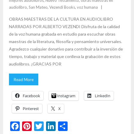
mejores audiolibros
,
Nuevo Testamento
,
obras maestras en
audiolibro
,
San Mateo
,
Vezendi Books
,
voz humana
OBRAS MAESTRAS DE LA CULTURA EN AUDIOLIBRO
NARRADAS POR ALBERTO VEZENDI Disfruta de la calidad
de la voz humana grabada en estudio para escuchar obras
maestras de la literatura, filosofía y pensamiento universales.
Agradezco cualquier donativo para contribuir a la inversión de
tiempo, trabajo y material que conlleva la grabación de estos
audiolibros. ¡GRACIAS POR
Read More
Facebook
Instagram
LinkedIn
Pinterest
X
F
Pi
T
Li
S