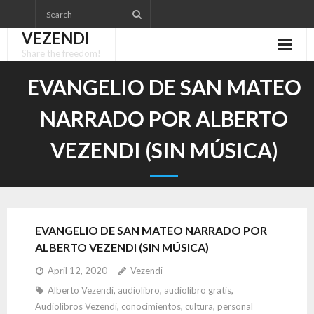
Skip
to
VEZENDI
content
Share the freedom!
EVANGELIO DE SAN MATEO
NARRADO POR ALBERTO
VEZENDI (SIN MÚSICA)
EVANGELIO DE SAN MATEO NARRADO POR
ALBERTO VEZENDI (SIN MÚSICA)
April 12, 2020
Vezendi
Alberto Vezendi
,
audiolibro
,
audiolibro gratis
,
Audiolibros Vezendi
,
conocimientos
,
cultura
,
personal