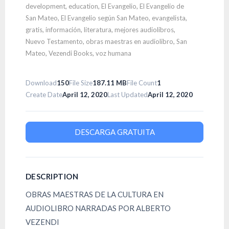
development
,
education
,
El Evangelio
,
El Evangelio de
San Mateo
,
El Evangelio según San Mateo
,
evangelista
,
gratis
,
información
,
literatura
,
mejores audiolibros
,
Nuevo Testamento
,
obras maestras en audiolibro
,
San
Mateo
,
Vezendi Books
,
voz humana
Download
150
File Size
187.11 MB
File Count
1
Create Date
April 12, 2020
Last Updated
April 12, 2020
DESCARGA GRATUITA
DESCRIPTION
OBRAS MAESTRAS DE LA CULTURA EN
AUDIOLIBRO NARRADAS POR ALBERTO
VEZENDI