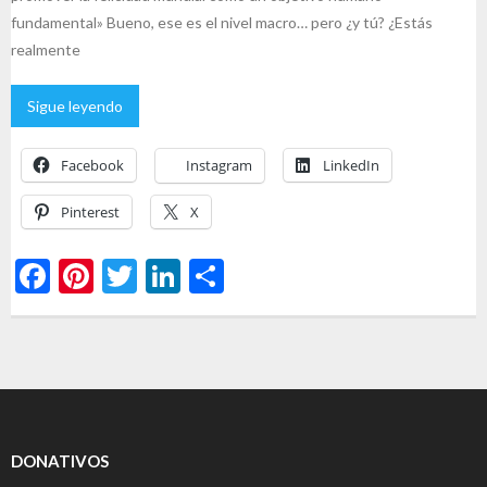
fundamental» Bueno, ese es el nivel macro… pero ¿y tú? ¿Estás
realmente
Sigue leyendo
Facebook
Instagram
LinkedIn
Pinterest
X
F
Pi
T
Li
C
ac
nt
w
n
o
e
er
itt
ke
m
b
es
er
dI
p
o
t
n
ar
o
ti
DONATIVOS
k
r