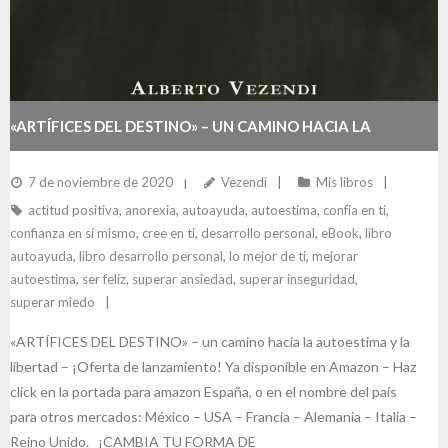
«ARTÍFICES DEL DESTINO» – UN CAMINO HACIA LA
AUTOESTIMA Y LA LIBERTAD
7 de noviembre de 2020
Vezendi
Mis libros
actitud positiva
,
anorexia
,
autoayuda
,
autoestima
,
confía en ti
,
confianza en sí mismo
,
cree en ti
,
desarrollo personal
,
eBook
,
libro
autoayuda
,
libro desarrollo personal
,
lo mejor de ti
,
mejorar
autoestima
,
ser feliz
,
superar ansiedad
,
superar inseguridad
,
superar miedo
«ARTÍFICES DEL DESTINO» – un camino hacia la autoestima y la
libertad – ¡Oferta de lanzamiento! Ya disponible en Amazon – Haz
click en la portada para amazon España, o en el nombre del país
para otros mercados: México – USA – Francia – Alemania – Italia –
Reino Unido. ¡CAMBIA TU FORMA DE