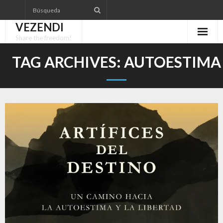
Skip
to
VEZENDI
content
Share the freedom!
TAG ARCHIVES:
AUTOESTIMA