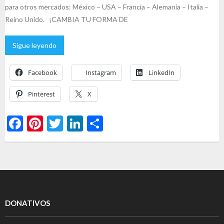
para otros mercados: México – USA – Francia – Alemania – Italia –
Reino Unido. ¡CAMBIA TU FORMA DE
Sigue leyendo
Facebook
Instagram
LinkedIn
Pinterest
X
F
Pi
T
Li
C
ac
nt
w
n
o
e
er
itt
ke
m
b
es
er
dI
p
o
t
n
ar
o
ti
DONATIVOS
k
r