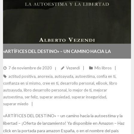
«ARTÍFICES DEL DESTINO» – UN CAMINO HACIA LA
AUTOESTIMA Y LA LIBERTAD
7 de noviembre de 2020
Vezendi
Mis libros
actitud positiva
,
anorexia
,
autoayuda
,
autoestima
,
confía en ti
,
confianza en sí mismo
,
cree en ti
,
desarrollo personal
,
eBook
,
libro
autoayuda
,
libro desarrollo personal
,
lo mejor de ti
,
mejorar
autoestima
,
ser feliz
,
superar ansiedad
,
superar inseguridad
,
superar miedo
«ARTÍFICES DEL DESTINO» – un camino hacia la autoestima y la
libertad – ¡Oferta de lanzamiento! Ya disponible en Amazon – Haz
click en la portada para amazon España, o en el nombre del país