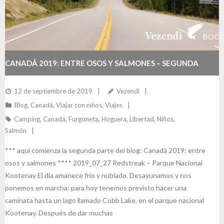
CANADÁ 2019: ENTRE OSOS Y SALMONES – SEGUNDA
PARTE
12 de septiembre de 2019
Vezendi
Blog
,
Canadá
,
Viajar con niños
,
Viajes
Camping
,
Canadá
,
Furgoneta
,
Hoguera
,
Libertad
,
Niños
,
Salmón
*** aquí comienza la segunda parte del blog: Canadá 2019: entre
osos y salmones **** 2019_07_27 Redstreak – Parque Nacional
Kootenay El día amanece frío y nublado. Desayunamos y nos
ponemos en marcha: para hoy tenemos previsto hacer una
caminata hasta un lago llamado Cobb Lake, en el parque nacional
Kootenay. Después de dar muchas