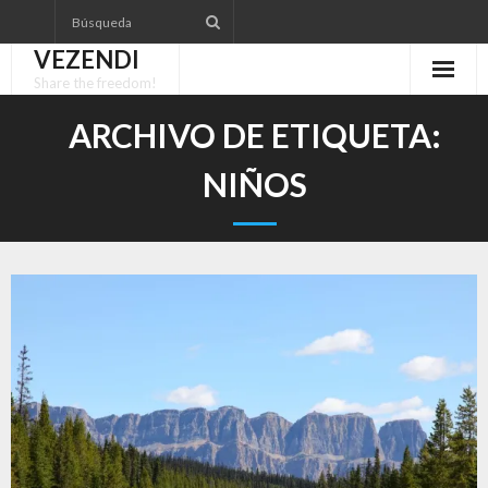
Saltar
al
VEZENDI
contenido
Share the freedom!
ARCHIVO DE ETIQUETA:
NIÑOS