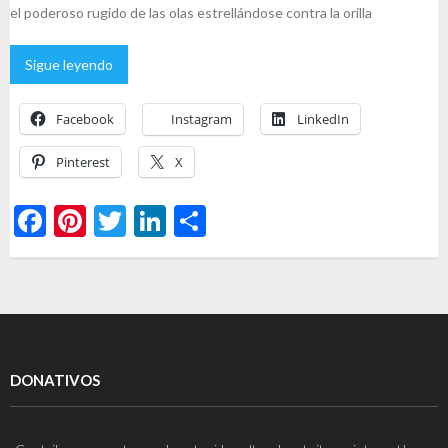
el poderoso rugido de las olas estrellándose contra la orilla
Sigue leyendo
Facebook
Instagram
LinkedIn
Pinterest
X
F
Pi
T
Li
C
ac
nt
w
n
o
e
er
itt
ke
m
b
es
er
dI
p
o
t
n
ar
o
ti
DONATIVOS
k
r