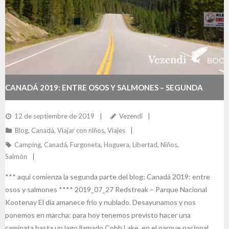
CANADÁ 2019: ENTRE OSOS Y SALMONES – SEGUNDA
PARTE
12 de septiembre de 2019
Vezendi
Blog
,
Canadá
,
Viajar con niños
,
Viajes
Camping
,
Canadá
,
Furgoneta
,
Hoguera
,
Libertad
,
Niños
,
Salmón
*** aquí comienza la segunda parte del blog: Canadá 2019: entre
osos y salmones **** 2019_07_27 Redstreak – Parque Nacional
Kootenay El día amanece frío y nublado. Desayunamos y nos
ponemos en marcha: para hoy tenemos previsto hacer una
caminata hasta un lago llamado Cobb Lake, en el parque nacional