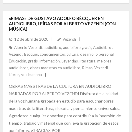
ac
nt
w
n
o
e
er
itt
ke
m
b
es
er
dI
p
«RIMAS» DE GUSTAVO ADOLFO BÉCQUER EN
AUDIOLIBRO, LEÍDAS POR ALBERTO VEZENDI (CON
o
t
n
ar
MÚSICA)
o
ti
12 de abril de 2020
Vezendi
k
r
Alberto Vezendi
,
audiolibro
,
audiolibro gratis
,
Audiolibros
Vezendi
,
Bécquer
,
conocimientos
,
cultura
,
desarrollo personal
,
Educación
,
gratis
,
información
,
Leyendas
,
literatura
,
mejores
audiolibros
,
obras maestras en audiolibro
,
Rimas
,
Vezendi
Libros
,
voz humana
OBRAS MAESTRAS DE LA CULTURA EN AUDIOLIBRO
NARRADAS POR ALBERTO VEZENDI Disfruta de la calidad
de la voz humana grabada en estudio para escuchar obras
maestras de la literatura, filosofía y pensamiento universales.
Agradezco cualquier donativo para contribuir a la inversión de
tiempo, trabajo y material que conlleva la grabación de estos
audiolibros. ¡GRACIAS POR