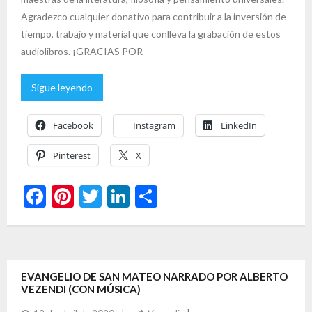
Agradezco cualquier donativo para contribuir a la inversión de
tiempo, trabajo y material que conlleva la grabación de estos
audiolibros. ¡GRACIAS POR
Sigue leyendo
Facebook
Instagram
LinkedIn
Pinterest
X
F
Pi
T
Li
C
ac
nt
w
n
o
e
er
itt
ke
m
b
es
er
dI
p
EVANGELIO DE SAN MATEO NARRADO POR ALBERTO
o
t
n
ar
VEZENDI (CON MÚSICA)
o
ti