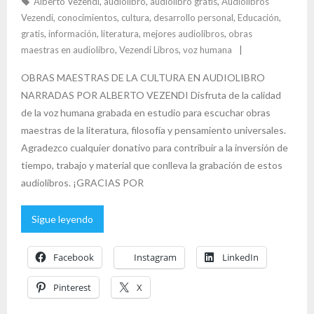
Alberto Vezendi
,
audiolibro
,
audiolibro gratis
,
Audiolibros
k
r
Vezendi
,
conocimientos
,
cultura
,
desarrollo personal
,
Educación
,
gratis
,
información
,
literatura
,
mejores audiolibros
,
obras
maestras en audiolibro
,
Vezendi Libros
,
voz humana
OBRAS MAESTRAS DE LA CULTURA EN AUDIOLIBRO
NARRADAS POR ALBERTO VEZENDI Disfruta de la calidad
de la voz humana grabada en estudio para escuchar obras
maestras de la literatura, filosofía y pensamiento universales.
Agradezco cualquier donativo para contribuir a la inversión de
tiempo, trabajo y material que conlleva la grabación de estos
audiolibros. ¡GRACIAS POR
Sigue leyendo
Facebook
Instagram
LinkedIn
Pinterest
X