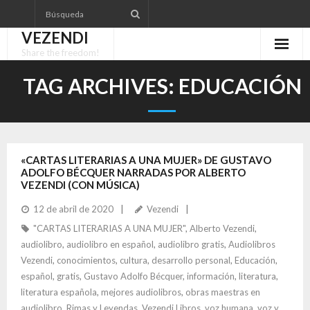
Skip
to
VEZENDI
content
Share the freedom!
TAG ARCHIVES:
EDUCACIÓN
«CARTAS LITERARIAS A UNA MUJER» DE GUSTAVO
ADOLFO BÉCQUER NARRADAS POR ALBERTO
VEZENDI (CON MÚSICA)
12 de abril de 2020
Vezendi
"CARTAS LITERARIAS A UNA MUJER"
,
Alberto Vezendi
,
audiolibro
,
audiolibro en español
,
audiolibro gratis
,
Audiolibros
Vezendi
,
conocimientos
,
cultura
,
desarrollo personal
,
Educación
,
español
,
gratis
,
Gustavo Adolfo Bécquer
,
información
,
literatura
,
literatura española
,
mejores audiolibros
,
obras maestras en
audiolibro
,
Rimas y Leyendas
,
Vezendi Libros
,
voz humana
,
voz y