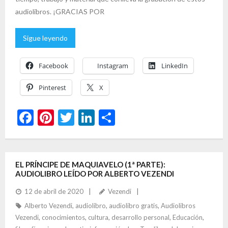
audiolibros. ¡GRACIAS POR
Sigue leyendo
Facebook
Instagram
LinkedIn
Pinterest
X
F
Pi
T
Li
C
ac
nt
w
n
o
e
er
itt
ke
m
b
es
er
dI
p
EL PRÍNCIPE DE MAQUIAVELO (1ª PARTE):
AUDIOLIBRO LEÍDO POR ALBERTO VEZENDI
o
t
n
ar
12 de abril de 2020
Vezendi
o
ti
Alberto Vezendi
,
audiolibro
,
audiolibro gratis
,
Audiolibros
k
r
Vezendi
,
conocimientos
,
cultura
,
desarrollo personal
,
Educación
,