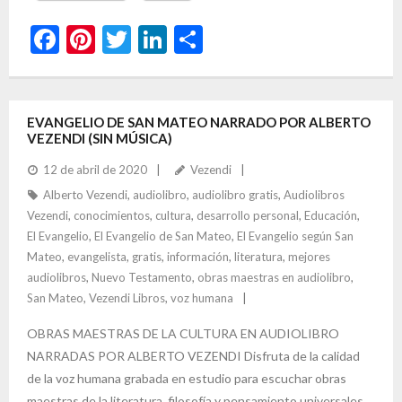
F
Pi
T
Li
C
ac
nt
w
n
o
e
er
itt
ke
m
b
es
er
dI
p
EVANGELIO DE SAN MATEO NARRADO POR ALBERTO
VEZENDI (SIN MÚSICA)
o
t
n
ar
12 de abril de 2020
Vezendi
o
ti
Alberto Vezendi
,
audiolibro
,
audiolibro gratis
,
Audiolibros
k
r
Vezendi
,
conocimientos
,
cultura
,
desarrollo personal
,
Educación
,
El Evangelio
,
El Evangelio de San Mateo
,
El Evangelio según San
Mateo
,
evangelista
,
gratis
,
información
,
literatura
,
mejores
audiolibros
,
Nuevo Testamento
,
obras maestras en audiolibro
,
San Mateo
,
Vezendi Libros
,
voz humana
OBRAS MAESTRAS DE LA CULTURA EN AUDIOLIBRO
NARRADAS POR ALBERTO VEZENDI Disfruta de la calidad
de la voz humana grabada en estudio para escuchar obras
maestras de la literatura, filosofía y pensamiento universales.