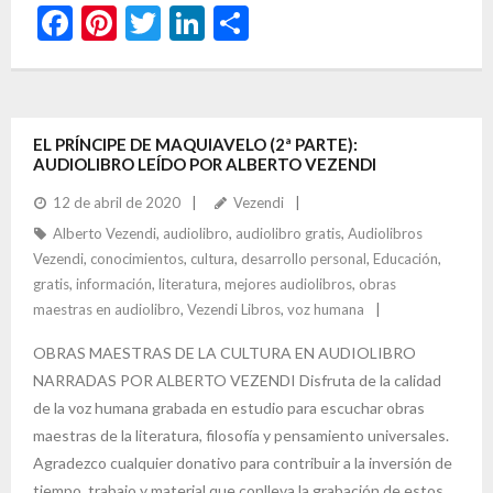
F
Pi
T
Li
C
ac
nt
w
n
o
e
er
itt
ke
m
b
es
er
dI
p
EL PRÍNCIPE DE MAQUIAVELO (2ª PARTE):
o
t
n
ar
AUDIOLIBRO LEÍDO POR ALBERTO VEZENDI
o
ti
12 de abril de 2020
Vezendi
k
r
Alberto Vezendi
,
audiolibro
,
audiolibro gratis
,
Audiolibros
Vezendi
,
conocimientos
,
cultura
,
desarrollo personal
,
Educación
,
gratis
,
información
,
literatura
,
mejores audiolibros
,
obras
maestras en audiolibro
,
Vezendi Libros
,
voz humana
OBRAS MAESTRAS DE LA CULTURA EN AUDIOLIBRO
NARRADAS POR ALBERTO VEZENDI Disfruta de la calidad
de la voz humana grabada en estudio para escuchar obras
maestras de la literatura, filosofía y pensamiento universales.
Agradezco cualquier donativo para contribuir a la inversión de
tiempo, trabajo y material que conlleva la grabación de estos