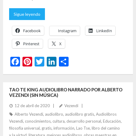
Sigue leyendo
Facebook
Instagram
LinkedIn
Pinterest
X
F
Pi
T
Li
C
ac
nt
w
n
o
e
er
itt
ke
m
b
es
er
dI
p
TAO TE KING AUDIOLIBRO NARRADO POR ALBERTO
VEZENDI (SIN MÚSICA)
o
t
n
ar
12 de abril de 2020
Vezendi
o
ti
Alberto Vezendi
,
audiolibro
,
audiolibro gratis
,
Audiolibros
k
r
Vezendi
,
conocimientos
,
cultura
,
desarrollo personal
,
Educación
,
filosofía universal
,
gratis
,
información
,
Lao Tse
,
libro del camino
y la virtud
,
literatura
,
mejores audiolibros
,
obras maestras en