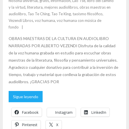
filosofía universal
,
gratis
,
información
,
Lao Tse
,
libro del camino
y la virtud
,
literatura
,
mejores audiolibros
,
obras maestras en
audiolibro
,
Tao Te Ching
,
Tao Te King
,
taoísmo filosófico
,
Vezendi Libros
,
voz humana
,
voz humana con música de
fondo
OBRAS MAESTRAS DE LA CULTURA EN AUDIOLIBRO
NARRADAS POR ALBERTO VEZENDI Disfruta de la calidad
de la voz humana grabada en estudio para escuchar obras
maestras de la literatura, filosofía y pensamiento universales.
Agradezco cualquier donativo para contribuir a la inversión de
tiempo, trabajo y material que conlleva la grabación de estos
audiolibros. ¡GRACIAS POR
Sigue leyendo
Facebook
Instagram
LinkedIn
Pinterest
X