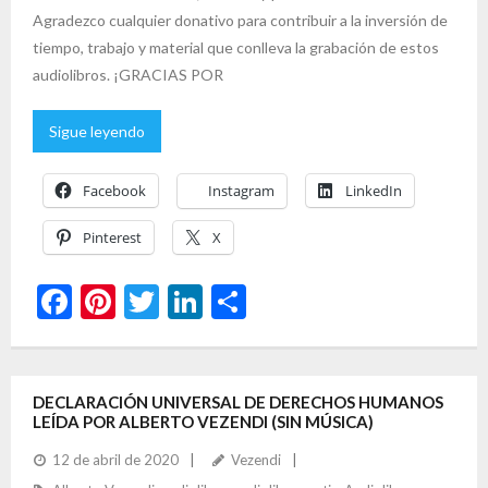
Agradezco cualquier donativo para contribuir a la inversión de
tiempo, trabajo y material que conlleva la grabación de estos
audiolibros. ¡GRACIAS POR
Sigue leyendo
Facebook
Instagram
LinkedIn
Pinterest
X
F
Pi
T
Li
C
ac
nt
w
n
o
e
er
itt
ke
m
b
es
er
dI
p
DECLARACIÓN UNIVERSAL DE DERECHOS HUMANOS
LEÍDA POR ALBERTO VEZENDI (SIN MÚSICA)
o
t
n
ar
12 de abril de 2020
Vezendi
o
ti