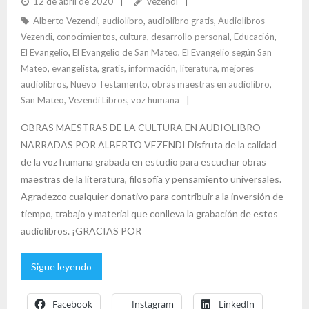
12 de abril de 2020
Vezendi
k
r
Alberto Vezendi
,
audiolibro
,
audiolibro gratis
,
Audiolibros
Vezendi
,
conocimientos
,
cultura
,
desarrollo personal
,
Educación
,
El Evangelio
,
El Evangelio de San Mateo
,
El Evangelio según San
Mateo
,
evangelista
,
gratis
,
información
,
literatura
,
mejores
audiolibros
,
Nuevo Testamento
,
obras maestras en audiolibro
,
San Mateo
,
Vezendi Libros
,
voz humana
OBRAS MAESTRAS DE LA CULTURA EN AUDIOLIBRO
NARRADAS POR ALBERTO VEZENDI Disfruta de la calidad
de la voz humana grabada en estudio para escuchar obras
maestras de la literatura, filosofía y pensamiento universales.
Agradezco cualquier donativo para contribuir a la inversión de
tiempo, trabajo y material que conlleva la grabación de estos
audiolibros. ¡GRACIAS POR
Sigue leyendo
Facebook
Instagram
LinkedIn