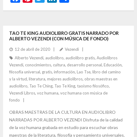
ac
nt
w
n
o
e
er
itt
ke
m
b
es
er
dI
p
TAO TE KING AUDIOLIBRO GRATIS NARRADO POR
o
t
n
ar
ALBERTO VEZENDI (CON MÚSICA DE FONDO)
o
ti
12 de abril de 2020
Vezendi
k
r
Alberto Vezendi
,
audiolibro
,
audiolibro gratis
,
Audiolibros
Vezendi
,
conocimientos
,
cultura
,
desarrollo personal
,
Educación
,
filosofía universal
,
gratis
,
información
,
Lao Tse
,
libro del camino
y la virtud
,
literatura
,
mejores audiolibros
,
obras maestras en
audiolibro
,
Tao Te Ching
,
Tao Te King
,
taoísmo filosófico
,
Vezendi Libros
,
voz humana
,
voz humana con música de
fondo
OBRAS MAESTRAS DE LA CULTURA EN AUDIOLIBRO
NARRADAS POR ALBERTO VEZENDI Disfruta de la calidad
de la voz humana grabada en estudio para escuchar obras
maestras de la literatura, filosofía y pensamiento universales.