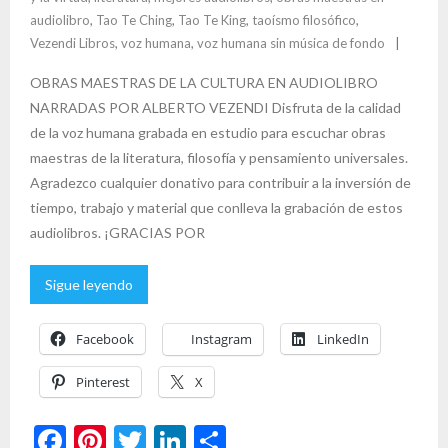
audiolibro
,
Tao Te Ching
,
Tao Te King
,
taoísmo filosófico
,
Vezendi Libros
,
voz humana
,
voz humana sin música de fondo
OBRAS MAESTRAS DE LA CULTURA EN AUDIOLIBRO
NARRADAS POR ALBERTO VEZENDI Disfruta de la calidad
de la voz humana grabada en estudio para escuchar obras
maestras de la literatura, filosofía y pensamiento universales.
Agradezco cualquier donativo para contribuir a la inversión de
tiempo, trabajo y material que conlleva la grabación de estos
audiolibros. ¡GRACIAS POR
Sigue leyendo
Facebook
Instagram
LinkedIn
Pinterest
X
F
Pi
T
Li
C