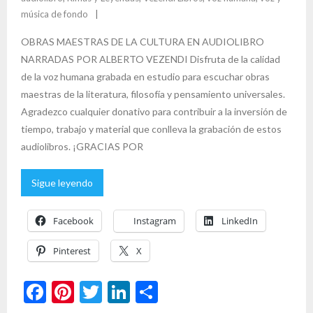
música de fondo
OBRAS MAESTRAS DE LA CULTURA EN AUDIOLIBRO
NARRADAS POR ALBERTO VEZENDI Disfruta de la calidad
de la voz humana grabada en estudio para escuchar obras
maestras de la literatura, filosofía y pensamiento universales.
Agradezco cualquier donativo para contribuir a la inversión de
tiempo, trabajo y material que conlleva la grabación de estos
audiolibros. ¡GRACIAS POR
Sigue leyendo
Facebook
Instagram
LinkedIn
Pinterest
X
F
Pi
T
Li
C