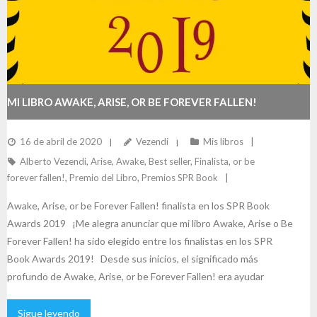
MI LIBRO AWAKE, ARISE, OR BE FOREVER FALLEN!
FINALISTA EN LOS SPR BOOK AWARDS 2019
16 de abril de 2020
Vezendi
Mis libros
Alberto Vezendi
,
Arise
,
Awake
,
Best seller
,
Finalista
,
or be
forever fallen!
,
Premio del Libro
,
Premios SPR Book
Awake, Arise, or be Forever Fallen! finalista en los SPR Book
Awards 2019 ¡Me alegra anunciar que mi libro Awake, Arise o Be
Forever Fallen! ha sido elegido entre los finalistas en los SPR
Book Awards 2019! Desde sus inicios, el significado más
profundo de Awake, Arise, or be Forever Fallen! era ayudar
Sigue leyendo