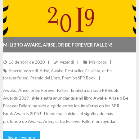
MI LIBRO AWAKE, ARISE, OR BE FOREVER FALLEN!
FINALISTA EN LOS SPR BOOK AWARDS 2019
16 de abril de 2020
Vezendi
Mis libros
Alberto Vezendi
,
Arise
,
Awake
,
Best seller
,
Finalista
,
or be
forever fallen!
,
Premio del Libro
,
Premios SPR Book
Awake, Arise, or be Forever Fallen! finalista en los SPR Book
Awards 2019 ¡Me alegra anunciar que mi libro Awake, Arise o Be
Forever Fallen! ha sido elegido entre los finalistas en los SPR
Book Awards 2019! Desde sus inicios, el significado más
profundo de Awake, Arise, or be Forever Fallen! era ayudar
Sigue leyendo