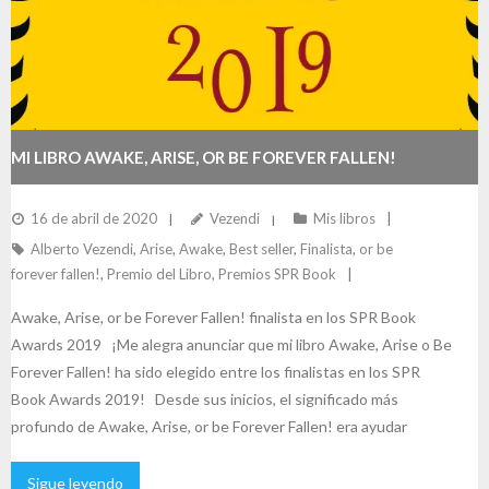
MI LIBRO AWAKE, ARISE, OR BE FOREVER FALLEN!
FINALISTA EN LOS SPR BOOK AWARDS 2019
16 de abril de 2020
Vezendi
Mis libros
Alberto Vezendi
,
Arise
,
Awake
,
Best seller
,
Finalista
,
or be
forever fallen!
,
Premio del Libro
,
Premios SPR Book
Awake, Arise, or be Forever Fallen! finalista en los SPR Book
Awards 2019 ¡Me alegra anunciar que mi libro Awake, Arise o Be
Forever Fallen! ha sido elegido entre los finalistas en los SPR
Book Awards 2019! Desde sus inicios, el significado más
profundo de Awake, Arise, or be Forever Fallen! era ayudar
Sigue leyendo