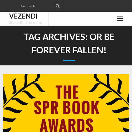
Skip
to
VEZENDI
content
Share the freedom!
TAG ARCHIVES:
OR BE
FOREVER FALLEN!