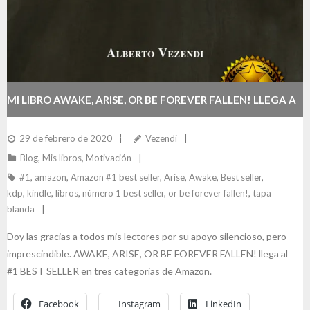
MI LIBRO AWAKE, ARISE, OR BE FOREVER FALLEN! LLEGA A
#1 BEST SELLER EN AMAZON
29 de febrero de 2020
Vezendi
Blog
,
Mis libros
,
Motivación
#1
,
amazon
,
Amazon #1 best seller
,
Arise
,
Awake
,
Best seller
,
kdp
,
kindle
,
libros
,
número 1 best seller
,
or be forever fallen!
,
tapa
blanda
Doy las gracias a todos mis lectores por su apoyo silencioso, pero
imprescindible. AWAKE, ARISE, OR BE FOREVER FALLEN! llega al
#1 BEST SELLER en tres categorias de Amazon.
Facebook
Instagram
LinkedIn