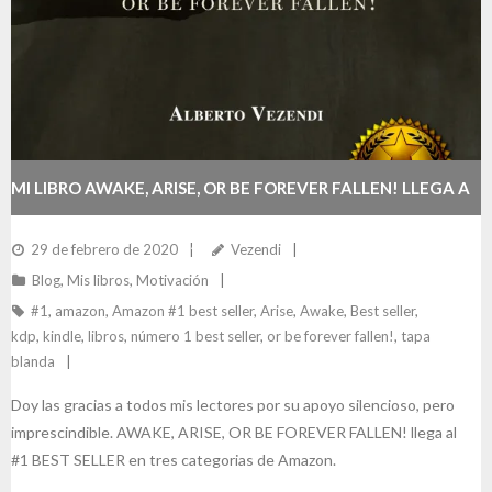
MI LIBRO AWAKE, ARISE, OR BE FOREVER FALLEN! LLEGA A
#1 BEST SELLER EN AMAZON
29 de febrero de 2020
Vezendi
Blog
,
Mis libros
,
Motivación
#1
,
amazon
,
Amazon #1 best seller
,
Arise
,
Awake
,
Best seller
,
kdp
,
kindle
,
libros
,
número 1 best seller
,
or be forever fallen!
,
tapa
blanda
Doy las gracias a todos mis lectores por su apoyo silencioso, pero
imprescindible. AWAKE, ARISE, OR BE FOREVER FALLEN! llega al
#1 BEST SELLER en tres categorias de Amazon.