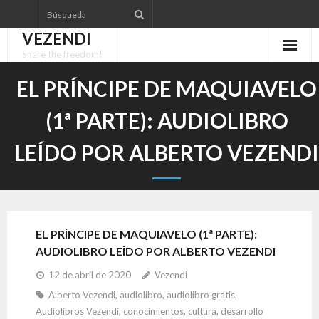
Skip
to
VEZENDI
content
Share the freedom!
EL PRÍNCIPE DE MAQUIAVELO
(1ª PARTE): AUDIOLIBRO
LEÍDO POR ALBERTO VEZENDI
EL PRÍNCIPE DE MAQUIAVELO (1ª PARTE):
AUDIOLIBRO LEÍDO POR ALBERTO VEZENDI
12 de abril de 2020
Vezendi
Alberto Vezendi
,
audiolibro
,
audiolibro gratis
,
Audiolibros Vezendi
,
conocimientos
,
cultura
,
desarrollo