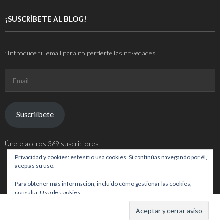
¡SUSCRÍBETE AL BLOG!
¡Introduce tu email para no perderte las novedades!
Email
Suscriíbete
Únete a otros 369 suscriptores
Privacidad y cookies: este sitio usa cookies. Si continúas navegando por él,
aceptas su uso.
Para obtener más información, incluido cómo gestionar las cookies,
consulta:
Uso de cookies
Theme by
Think Up Themes Ltd
. Powered by
WordPress
.