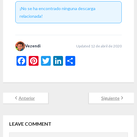
¡No se ha encontrado ninguna descarga
relacionada!
Vezendi
Updated 12 de abril de 2020
F
Pi
T
Li
C
ac
nt
w
n
o
e
er
itt
ke
m
b
es
er
dI
p
o
t
n
ar
Anterior
Siguiente
o
ti
k
r
LEAVE COMMENT