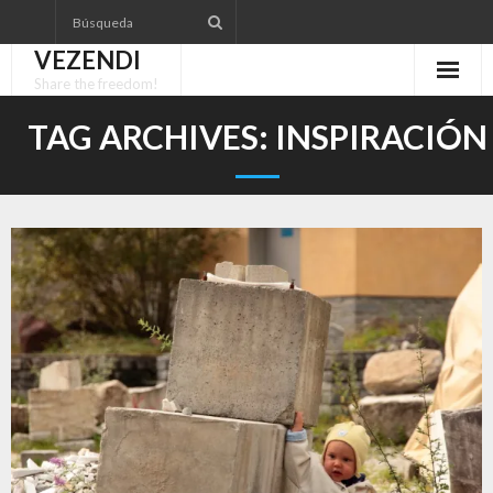
Skip
to
VEZENDI
content
Share the freedom!
TAG ARCHIVES:
INSPIRACIÓN